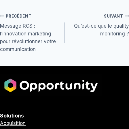
Navigation
PRÉCÉDENT
SUIVANT
Message RCS :
Qu’est-ce que le quality
de
l’innovation marketing
monitoring ?
l’article
pour révolutionner votre
communication
Solutions
Acquisition