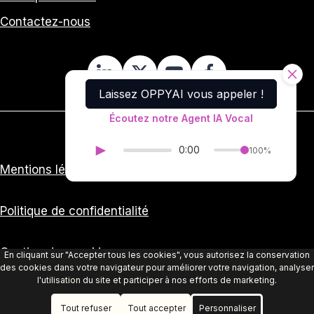
Contactez-nous
Laissez OPPYAI vous appeler !
Écoutez notre Agent IA Vocal
►
0:00
100%
Mentions légales
Politique de confidentialité
Gestion des cookies
En cliquant sur "Accepter tous les cookies", vous autorisez la conservation
des cookies dans votre navigateur pour améliorer votre navigation, analyser
l'utilisation du site et participer à nos efforts de marketing.
Contact
Essayer gratuitement
©Opportunity 2026 - Tous droits réservés.
Tout refuser
Tout accepter
Personnaliser